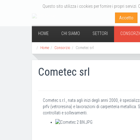
Questo sito utilizza i cookies per fornire i propri servi
Accetto
HOME
CHI SIAMO
SETTORI
CONSORZ
Home
Consorzio
Cometec srl
Cometec srl
Cometec s.r.l., nata agli inizi degli anni 2000, è speciali
prfv (vetroresina) e lavorazioni di carpenteria metallica. 
controllati e sollevamenti.