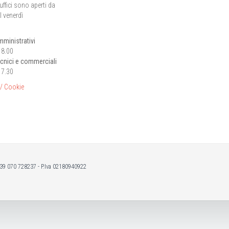
 uffici sono aperti da
l venerdì
mministrativi
18.00
tecnici e commerciali
17.30
 / Cookie
 +39 070 728237 - P.Iva 02180940922