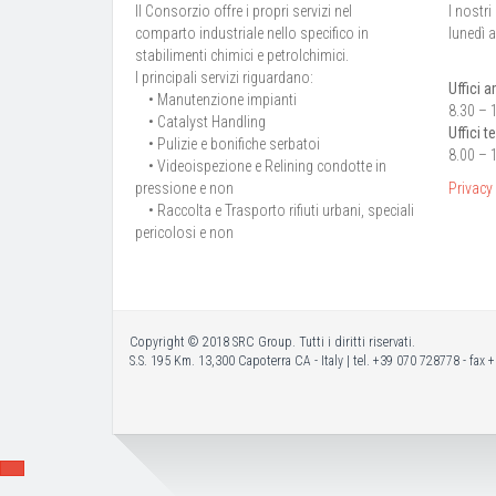
Il Consorzio offre i propri servizi nel
I nostri
comparto industriale nello specifico in
lunedì a
stabilimenti chimici e petrolchimici.
I principali servizi riguardano:
Uffici a
• Manutenzione impianti
8.30 – 
• Catalyst Handling
Uffici 
• Pulizie e bonifiche serbatoi
8.00 – 
• Videoispezione e Relining condotte in
pressione e non
Privacy
• Raccolta e Trasporto rifiuti urbani, speciali
pericolosi e non
Copyright © 2018 SRC Group. Tutti i diritti riservati.
S.S. 195 Km. 13,300 Capoterra CA - Italy | tel. +39 070 728778 - fax