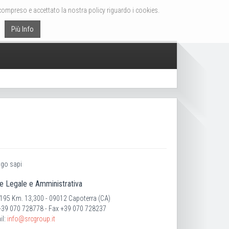
 compreso e accettato la nostra policy riguardo i cookies.
Più Info
e Legale e Amministrativa
 195 Km. 13,300 - 09012 Capoterra (CA)
 +39 070 728778 - Fax +39 070 728237
il:
info@srcgroup.it