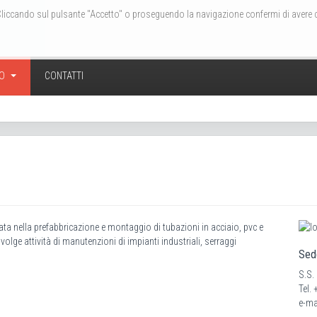
zi. Cliccando sul pulsante "Accetto" o proseguendo la navigazione confermi di avere
IO
CONTATTI
zzata nella prefabbricazione e montaggio di tubazioni in acciaio, pvc e
Svolge attività di manutenzioni di impianti industriali, serraggi
Sed
S.S.
Tel.
e-ma