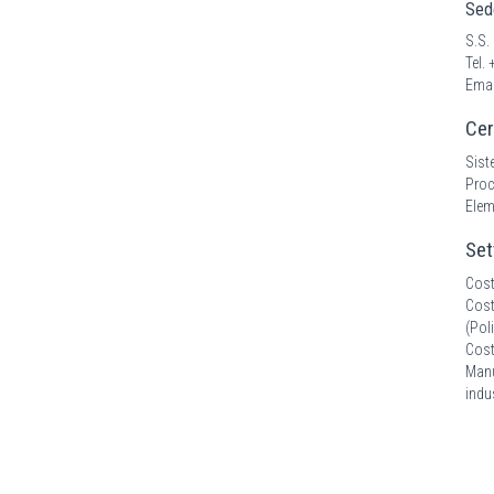
Sed
S.S.
Tel.
Emai
Cer
Sist
Proc
Elem
Set
Cost
Cost
(Pol
Cost
Manu
indus