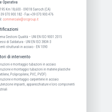
e Operativa
 195 Km 18,600 - 09018 Sarroch (CA)
 +39 070.900.182 - Fax +39 070.900.476
l:
commerciale@srcgroup.it
tificazioni
ema Gestioni Qualità – UNI EN ISO 9001:2015
essi di Saldatura - UNI EN ISO 3834-3
enti strutturali in acciaio - EN 1090
tori di intervento
ruzioni e montaggio tubazioni in acciaio
ruzione e montaggio tubazioni in materie plastiche
ietilene, Polipropilene, PVC, PVDF)
ruzione e montaggio carpenterie in acciaio
tenzione impianti, apparecchiature e loro componenti
triali